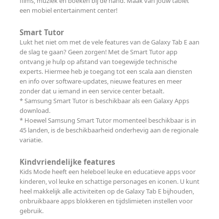
films, muziek en boeken bij de hand. Maak van jouw tablet
een mobiel entertainment center!
Smart Tutor
Lukt het niet om met de vele features van de Galaxy Tab E aan
de slag te gaan? Geen zorgen! Met de Smart Tutor app
ontvang je hulp op afstand van toegewijde technische
experts. Hiermee heb je toegang tot een scala aan diensten
en info over software-updates, nieuwe features en meer
zonder dat u iemand in een service center betaalt.
* Samsung Smart Tutor is beschikbaar als een Galaxy Apps
download.
* Hoewel Samsung Smart Tutor momenteel beschikbaar is in
45 landen, is de beschikbaarheid onderhevig aan de regionale
variatie.
Kindvriendelijke features
Kids Mode heeft een heleboel leuke en educatieve apps voor
kinderen, vol leuke en schattige personages en iconen. U kunt
heel makkelijk alle activiteiten op de Galaxy Tab E bijhouden,
onbruikbaare apps blokkeren en tijdslimieten instellen voor
gebruik.