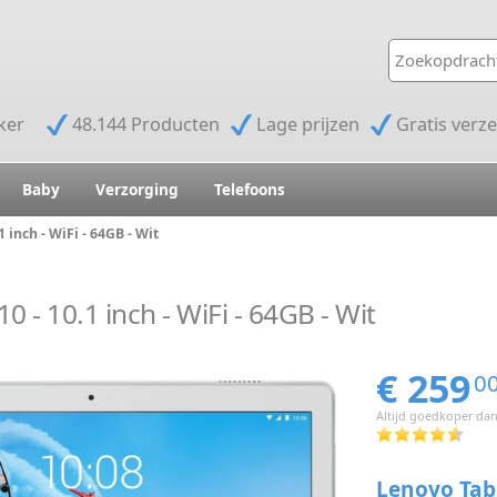
jker
48.144 Producten
Lage prijzen
Gratis verz
Baby
Verzorging
Telefoons
 inch - WiFi - 64GB - Wit
 - 10.1 inch - WiFi - 64GB - Wit
€ 259
0
Altijd goedkoper dan
Lenovo Tab P