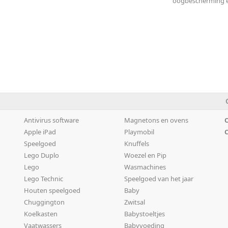
oogbescherming en
Antivirus software
Magnetons en ovens
O
Apple iPad
Playmobil
C
Speelgoed
Knuffels
Lego Duplo
Woezel en Pip
Lego
Wasmachines
Lego Technic
Speelgoed van het jaar
Houten speelgoed
Baby
Chuggington
Zwitsal
Koelkasten
Babystoeltjes
Vaatwassers
Babyvoeding