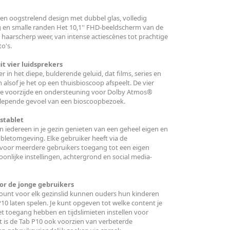
een oogstrelend design met dubbel glas, volledig
 en smalle randen Het 10,1'' FHD-beeldscherm van de
s haarscherp weer, van intense actiescènes tot prachtige
to's.
it vier luidsprekers
r in het diepe, bulderende geluid, dat films, series en
n alsof je het op een thuisbioscoop afspeelt. De vier
de voorzijde en ondersteuning voor Dolby Atmos®
slepende gevoel van een bioscoopbezoek.
stablet
 iedereen in je gezin genieten van een geheel eigen en
bletomgeving. Elke gebruiker heeft via de
 voor meerdere gebruikers toegang tot een eigen
onlijke instellingen, achtergrond en social media-
or de jonge gebruikers
ount voor elk gezinslid kunnen ouders hun kinderen
P10 laten spelen. Je kunt opgeven tot welke content je
et toegang hebben en tijdslimieten instellen voor
t is de Tab P10 ook voorzien van verbeterde