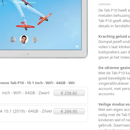
unknown
De Tab P10 heeft 
metalen behuizing
Tab P10 geeft alle
details in familiefo
Krachtig geluid u
Dompel jezelf onde
video's laat klinke
luidsprekers aan 
geven je het mee
De ultieme gezin
Met de Tab P10 kan
goed beveiligde ta
ovo Tab P10 - 10.1 inch - WiFi - 64GB - Wit
vingerafdruklezer
account, met perso
 inch - WiFi - 64GB - Zwart
€ 258.82
accounts.
Veilige modus vo
Met een eigen acc
 10.1 (2019) - 64GB - Zilver
€ 269.95
veilig met de Tab 
kinderen wel of ni
gebruik. Daarnaas