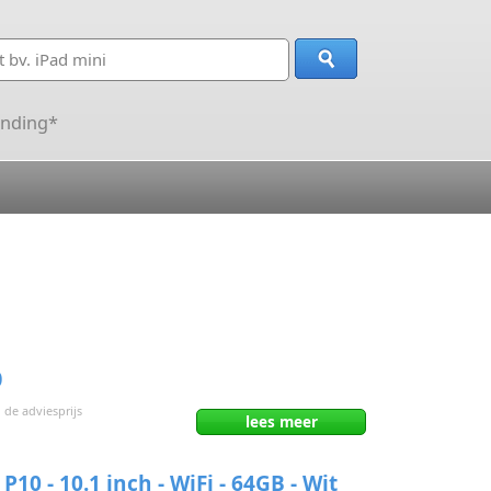
ending*
0
 de adviesprijs
lees
meer
10 - 10.1 inch - WiFi - 64GB - Wit