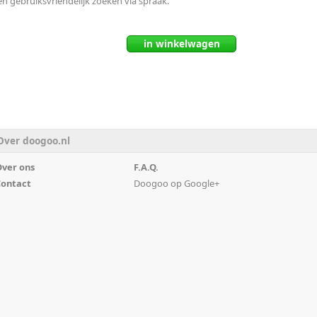
 gebruiksvriendelijk zoeken via spraak.
in
winkelwagen
Over doogoo.nl
ver ons
F.A.Q.
ontact
Doogoo op Google+