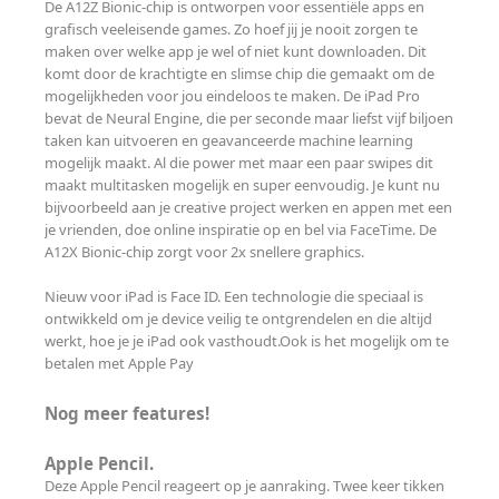
De A12Z Bionic-chip is ontworpen voor essentiële apps en
grafisch veeleisende games. Zo hoef jij je nooit zorgen te
maken over welke app je wel of niet kunt downloaden. Dit
komt door de krachtigte en slimse chip die gemaakt om de
mogelijkheden voor jou eindeloos te maken. De iPad Pro
bevat de Neural Engine, die per seconde maar liefst vijf biljoen
taken kan uitvoeren en geavanceerde machine learning
mogelijk maakt. Al die power met maar een paar swipes dit
maakt multitasken mogelijk en super eenvoudig. Je kunt nu
bijvoorbeeld aan je creative project werken en appen met een
je vrienden, doe online inspiratie op en bel via FaceTime. De
A12X Bionic-chip zorgt voor 2x snellere graphics.
Nieuw voor iPad is Face ID. Een technologie die speciaal is
ontwikkeld om je device veilig te ontgrendelen en die altijd
werkt, hoe je je iPad ook vasthoudt.Ook is het mogelijk om te
betalen met Apple Pay
Nog meer features!
Apple Pencil.
Deze Apple Pencil reageert op je aanraking. Twee keer tikken