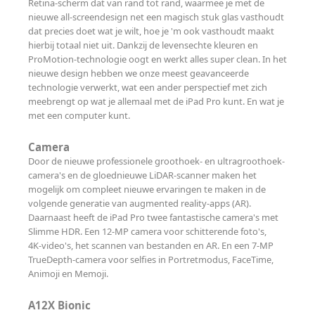
Retina-scherm dat van rand tot rand, waarmee je met de
nieuwe all‑screen­design net een magisch stuk glas vasthoudt
dat precies doet wat je wilt, hoe je 'm ook vasthoudt maakt
hierbij totaal niet uit. Dankzij de levens­echte kleuren en
ProMotion-technologie oogt en werkt alles super clean. In het
nieuwe design hebben we onze meest geavanceerde
technologie verwerkt, wat een ander perspectief met zich
meebrengt op wat je allemaal met de iPad Pro kunt. En wat je
met een computer kunt.
Camera
Door de nieuwe professionele groothoek- en ultragroothoek-
camera's en de gloednieuwe LiDAR-scanner maken het
mogelijk om compleet nieuwe ervaringen te maken in de
volgende generatie van augmented reality-apps (AR).
Daarnaast heeft de iPad Pro twee fantastische camera's met
Slimme HDR. Een 12‑MP camera voor schitterende foto's,
4K‑video's, het scannen van bestanden en AR. En een 7-MP
TrueDepth-camera voor selfies in Portretmodus, FaceTime,
Animoji en Memoji.
A12X Bionic